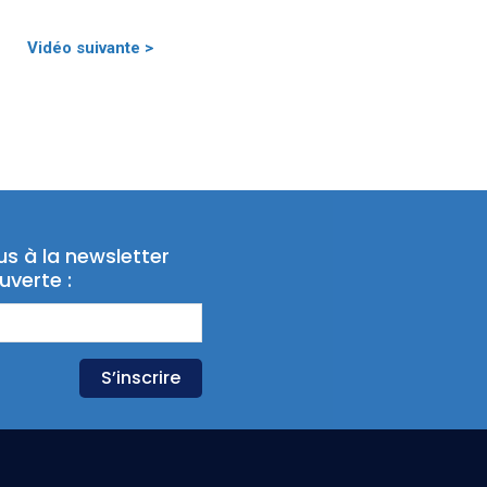
Vidéo suivante >
us à la newsletter
uverte :
S’inscrire