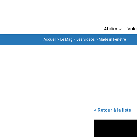
La Fenêtrière
Atelier
Val
Accueil
>
Le Mag
>
Les vidéos
>
Made in Fenêtre
< Retour à la liste