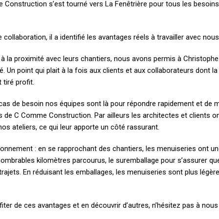
 Construction s’est tourné vers La Fenêtrière pour tous les besoin
 collaboration, il a identifié les avantages réels à travailler avec nous
e à la proximité avec leurs chantiers, nous avons permis à Christoph
é. Un point qui plait à la fois aux clients et aux collaborateurs dont la
tiré profit.
en cas de besoin nos équipes sont là pour répondre rapidement et de 
de C Comme Construction. Par ailleurs les architectes et clients ont
os ateliers, ce qui leur apporte un côté rassurant.
ironnement : en se rapprochant des chantiers, les menuiseries ont 
 innombrables kilomètres parcourus, le suremballage pour s’assurer qu
trajets. En réduisant les emballages, les menuiseries sont plus légère
.
fiter de ces avantages et en découvrir d’autres, n’hésitez pas à nous