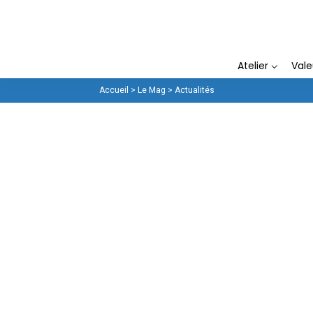
La Fenêtrière
Atelier
Val
Accueil
>
Le Mag
>
Actualités